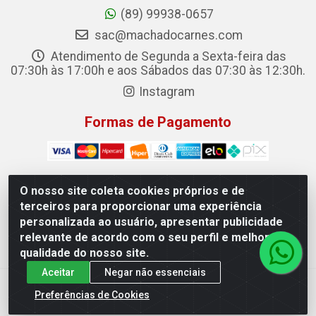
(89) 99938-0657
sac@machadocarnes.com
Atendimento de Segunda a Sexta-feira das
07:30h às 17:00h e aos Sábados das 07:30 às 12:30h.
Instagram
Formas de Pagamento
O nosso site coleta cookies próprios e de
terceiros para proporcionar uma experiência
Machado Carnes Distribuidora de Alimentos LTDA -
personalizada ao usuário, apresentar publicidade
Logradouro: Avenida Candido Aleixo, 148 - Centro - Oeiras/PI
relevante de acordo com o seu perfil e melhorar a
- CEP 64.500-000 - 31.391.008/0001-50
qualidade do nosso site.
Aceitar
Negar não essenciais
Preferências de Cookies