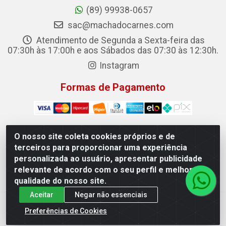
(89) 99938-0657
sac@machadocarnes.com
Atendimento de Segunda a Sexta-feira das
07:30h às 17:00h e aos Sábados das 07:30 às 12:30h.
Instagram
Formas de Pagamento
O nosso site coleta cookies próprios e de
terceiros para proporcionar uma experiência
Machado Carnes Distribuidora de Alimentos LTDA -
personalizada ao usuário, apresentar publicidade
Logradouro: Avenida Candido Aleixo, 148 - Centro - Oeiras/PI
relevante de acordo com o seu perfil e melhorar a
- CEP 64.500-000 - 31.391.008/0001-50
qualidade do nosso site.
Aceitar
Negar não essenciais
Preferências de Cookies