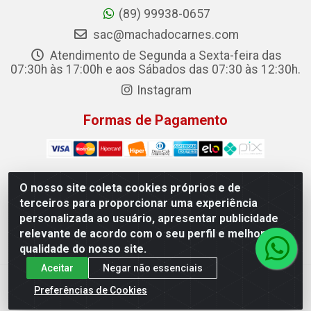
(89) 99938-0657
sac@machadocarnes.com
Atendimento de Segunda a Sexta-feira das
07:30h às 17:00h e aos Sábados das 07:30 às 12:30h.
Instagram
Formas de Pagamento
O nosso site coleta cookies próprios e de
terceiros para proporcionar uma experiência
Machado Carnes Distribuidora de Alimentos LTDA -
personalizada ao usuário, apresentar publicidade
Logradouro: Avenida Candido Aleixo, 148 - Centro - Oeiras/PI
relevante de acordo com o seu perfil e melhorar a
- CEP 64.500-000 - 31.391.008/0001-50
qualidade do nosso site.
Aceitar
Negar não essenciais
Preferências de Cookies