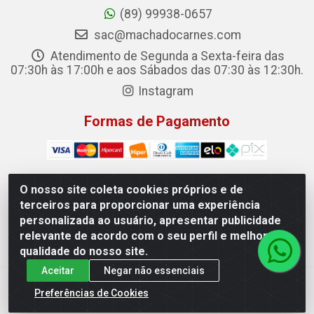
(89) 99938-0657
sac@machadocarnes.com
Atendimento de Segunda a Sexta-feira das
07:30h às 17:00h e aos Sábados das 07:30 às 12:30h.
Instagram
Formas de Pagamento
O nosso site coleta cookies próprios e de
terceiros para proporcionar uma experiência
Machado Carnes Distribuidora de Alimentos LTDA -
personalizada ao usuário, apresentar publicidade
Logradouro: Avenida Candido Aleixo, 148 - Centro - Oeiras/PI
relevante de acordo com o seu perfil e melhorar a
- CEP 64.500-000 - 31.391.008/0001-50
qualidade do nosso site.
Aceitar
Negar não essenciais
Preferências de Cookies