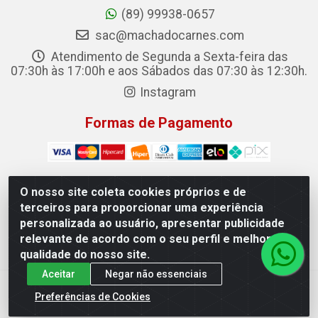
(89) 99938-0657
sac@machadocarnes.com
Atendimento de Segunda a Sexta-feira das
07:30h às 17:00h e aos Sábados das 07:30 às 12:30h.
Instagram
Formas de Pagamento
O nosso site coleta cookies próprios e de
terceiros para proporcionar uma experiência
Machado Carnes Distribuidora de Alimentos LTDA -
personalizada ao usuário, apresentar publicidade
Logradouro: Avenida Candido Aleixo, 148 - Centro - Oeiras/PI
relevante de acordo com o seu perfil e melhorar a
- CEP 64.500-000 - 31.391.008/0001-50
qualidade do nosso site.
Aceitar
Negar não essenciais
Preferências de Cookies