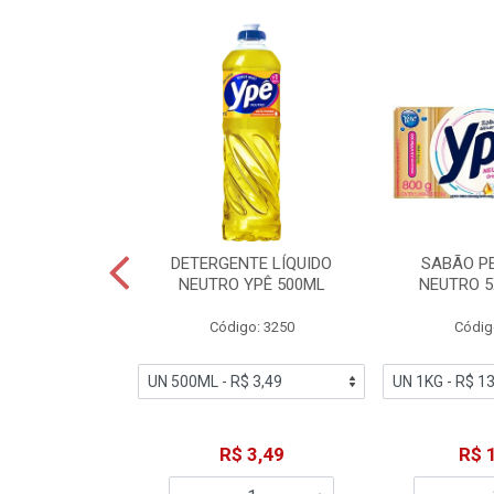
ZADOR GLADE
DETERGENTE LÍQUIDO
SABÃO P
OQUE MACIEZ
NEUTRO YPÊ 500ML
NEUTRO 5
360ML
Código: 3250
Códig
o: 7192
18,49
R$ 3,49
R$ 