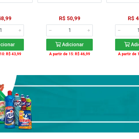
48,99
R$ 50,99
R$ 4
cionar
Adicionar
Adi
 10: R$ 43,99
A partir de 15: R$ 46,99
A partir de 