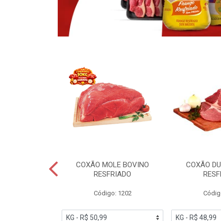
OBRECOXA DE
COXÃO MOLE BOVINO
COXÃO DU
INDIVIDUAL
RESFRIADO
RESF
IATO
Código: 1202
Códig
PESO VARIÁVEL
go: 91