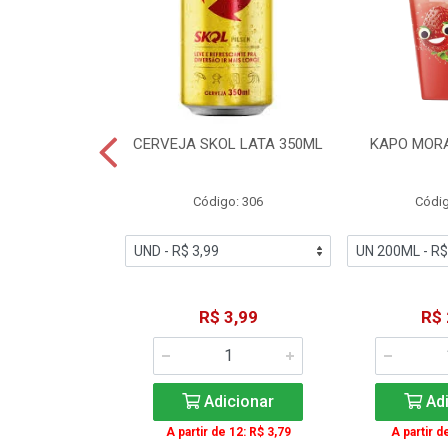
TE COCA-COLA
CERVEJA SKOL LATA 350ML
KAPO MOR
T 2L
igo: 2
Código: 306
Códig
11,49
R$ 3,99
R$ 
icionar
Adicionar
Adi
A partir de 12: R$ 3,79
A partir d