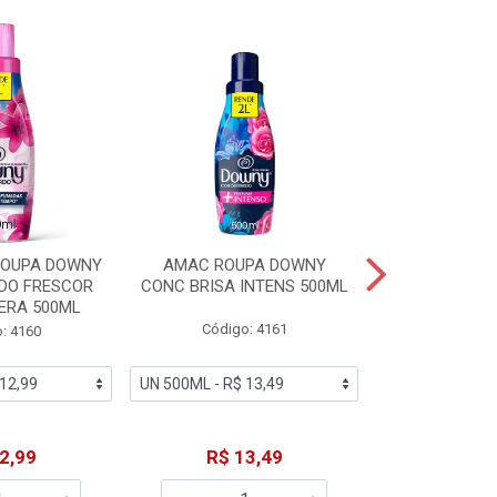
ROUPA DOWNY
AMAC ROUPA DOWNY
DETERGENTE 
DO FRESCOR
CONC BRISA INTENS 500ML
MACIEZ CA
ERA 500ML
Código: 4161
Código
: 4160
2,99
R$ 13,49
R$ 6