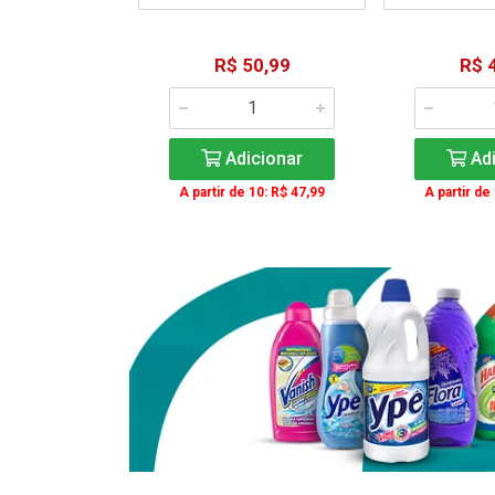
15,59
R$ 50,99
R$ 
: R$ 11,99
Adicionar
Adi
icionar
A partir de 10: R$ 47,99
A partir de