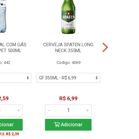
AL COM GÁS
CERVEJA SPATEN LONG
ÁGUA MINERA
PET 500ML
NECK 355ML
SEM GÁS
o: 442
Código: 4069
Código
2,59
R$ 6,99
R$ 1
cionar
Adicionar
Adic
 12: R$ 2,39
A partir de 