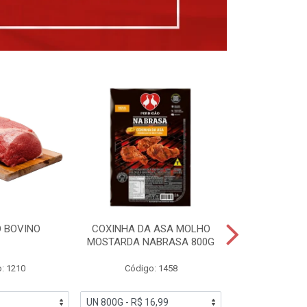
 BOVINO
COXINHA DA ASA MOLHO
COXINHAS 
MOSTARDA NABRASA 800G
DRUMETTE DE
SAD
: 1210
Código: 1458
Código