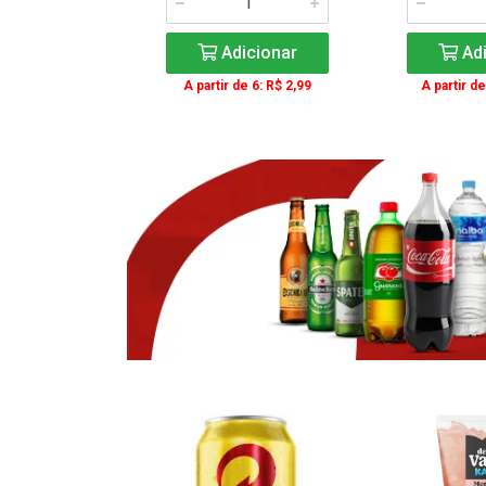
icionar
Adicionar
Adi
e 3: R$ 16,99
A partir de 6: R$ 2,99
A partir de