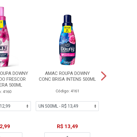
ROUPA DOWNY
AMAC ROUPA DOWNY
DETERGENTE 
DO FRESCOR
CONC BRISA INTENS 500ML
MACIEZ CA
ERA 500ML
Código: 4161
Código
: 4160
2,99
R$ 13,49
R$ 6