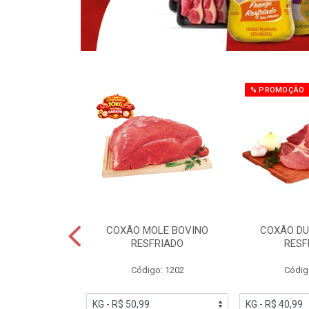
% PROMOÇÃO
OBRECOXA DE
COXÃO MOLE BOVINO
COXÃO DU
INDIVIDUAL
RESFRIADO
RESF
IATO
Código: 1202
Códig
PESO VARIÁVEL
go: 91