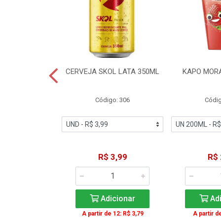
TE COCA-COLA
CERVEJA SKOL LATA 350ML
KAPO MOR
T 2L
igo: 2
Código: 306
Códig
11,49
R$ 3,99
R$ 
icionar
Adicionar
Adi
A partir de 12: R$ 3,79
A partir d