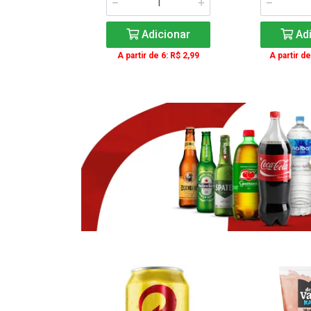
icionar
Adicionar
Adi
e 3: R$ 16,99
A partir de 6: R$ 2,99
A partir de