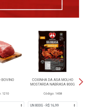
 BOVINO
COXINHA DA ASA MOLHO
COXINHAS 
MOSTARDA NABRASA 800G
DRUMETTE DE
SAD
: 1210
Código: 1458
Código