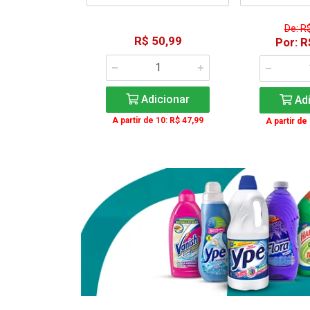
De: R
15,59
R$ 50,99
Por: R
: R$ 11,99
Adicionar
Adi
icionar
A partir de 10: R$ 47,99
A partir de