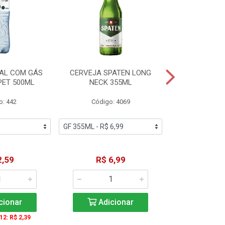
AL COM GÁS
CERVEJA SPATEN LONG
ÁGUA MINERA
PET 500ML
NECK 355ML
SEM GÁS
o: 442
Código: 4069
Código
2,59
R$ 6,99
R$ 1
cionar
Adicionar
Adic
 12: R$ 2,39
A partir de 