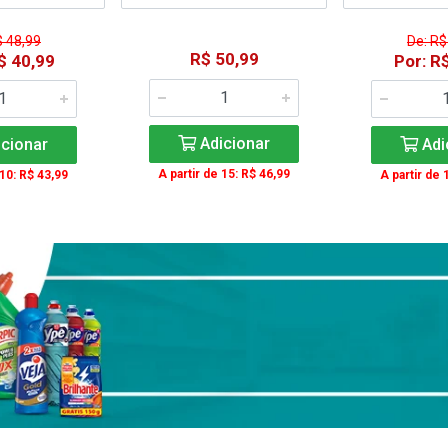
$ 48,99
De: R$
R$ 50,99
$ 40,99
Por: R
Adicionar
cionar
Adi
A partir de 15: R$ 46,99
 10: R$ 43,99
A partir de 