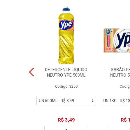
ZADOR GLADE
DETERGENTE LÍQUIDO
SABÃO P
OQUE MACIEZ
NEUTRO YPÊ 500ML
NEUTRO 5
360ML
Código: 3250
Códig
o: 7192
18,49
R$ 3,49
R$ 