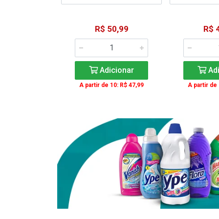
15,59
R$ 50,99
R$ 
: R$ 11,99
Adicionar
Adi
icionar
A partir de 10: R$ 47,99
A partir de