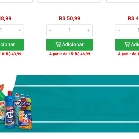
48,99
R$ 50,99
R$ 4
cionar
Adicionar
Adi
 10: R$ 43,99
A partir de 15: R$ 46,99
A partir de 