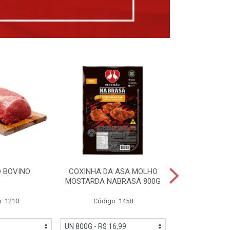
 BOVINO
COXINHA DA ASA MOLHO
COXINHAS 
MOSTARDA NABRASA 800G
DRUMETTE DE
SAD
: 1210
Código: 1458
Código