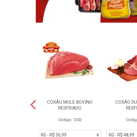
OBRECOXA DE
COXÃO MOLE BOVINO
COXÃO DU
INDIVIDUAL
RESFRIADO
RESF
IATO
Código: 1202
Códig
PESO VARIÁVEL
go: 91