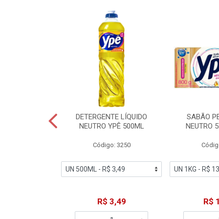
ZADOR GLADE
DETERGENTE LÍQUIDO
SABÃO P
OQUE MACIEZ
NEUTRO YPÊ 500ML
NEUTRO 5
360ML
Código: 3250
Códig
o: 7192
18,49
R$ 3,49
R$ 