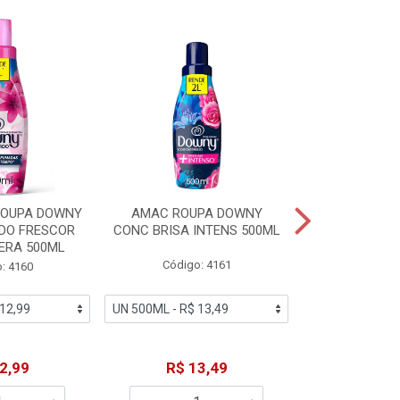
ROUPA DOWNY
AMAC ROUPA DOWNY
DETERGENTE 
DO FRESCOR
CONC BRISA INTENS 500ML
MACIEZ CA
ERA 500ML
Código: 4161
Código
: 4160
2,99
R$ 13,49
R$ 6