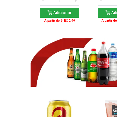
icionar
Adicionar
Adi
e 3: R$ 16,99
A partir de 6: R$ 2,99
A partir de