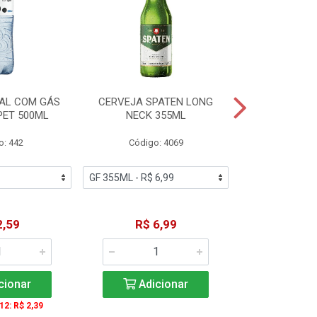
AL COM GÁS
CERVEJA SPATEN LONG
ÁGUA MINERA
PET 500ML
NECK 355ML
SEM GÁS
o: 442
Código: 4069
Código
2,59
R$ 6,99
R$ 1
cionar
Adicionar
Adic
 12: R$ 2,39
A partir de 