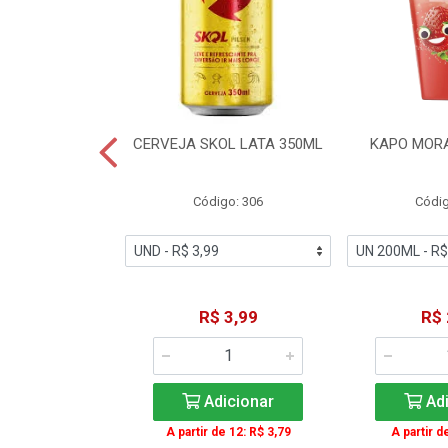
TE COCA-COLA
CERVEJA SKOL LATA 350ML
KAPO MOR
T 2L
igo: 2
Código: 306
Códig
11,49
R$ 3,99
R$ 
icionar
Adicionar
Adi
A partir de 12: R$ 3,79
A partir d