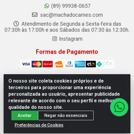
(89) 99938-0657
sac@machadocarnes.com
Atendimento de Segunda a Sexta-feira das
07:30h às 17:00h e aos Sábados das 07:30 às 12:30h.
Instagram
Formas de Pagamento
O nosso site coleta cookies próprios e de
terceiros para proporcionar uma experiência
Machado Carnes Distribuidora de Alimentos LTDA -
personalizada ao usuário, apresentar publicidade
Logradouro: Avenida Candido Aleixo, 148 - Centro - Oeiras/PI
relevante de acordo com o seu perfil e melhorar a
- CEP 64.500-000 - 31.391.008/0001-50
qualidade do nosso site.
Aceitar
Negar não essenciais
Preferências de Cookies