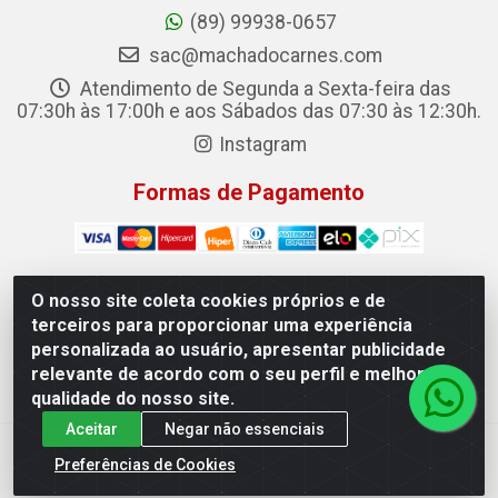
(89) 99938-0657
sac@machadocarnes.com
Atendimento de Segunda a Sexta-feira das
07:30h às 17:00h e aos Sábados das 07:30 às 12:30h.
Instagram
Formas de Pagamento
O nosso site coleta cookies próprios e de
terceiros para proporcionar uma experiência
Machado Carnes Distribuidora de Alimentos LTDA -
personalizada ao usuário, apresentar publicidade
Logradouro: Avenida Candido Aleixo, 148 - Centro - Oeiras/PI
relevante de acordo com o seu perfil e melhorar a
- CEP 64.500-000 - 31.391.008/0001-50
qualidade do nosso site.
Aceitar
Negar não essenciais
Preferências de Cookies