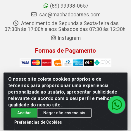
(89) 99938-0657
sac@machadocarnes.com
Atendimento de Segunda a Sexta-feira das
07:30h às 17:00h e aos Sábados das 07:30 às 12:30h.
Instagram
Formas de Pagamento
O nosso site coleta cookies próprios e de
terceiros para proporcionar uma experiência
Machado Carnes Distribuidora de Alimentos LTDA -
personalizada ao usuário, apresentar publicidade
Logradouro: Avenida Candido Aleixo, 148 - Centro - Oeiras/PI
relevante de acordo com o seu perfil e melhorar a
- CEP 64.500-000 - 31.391.008/0001-50
qualidade do nosso site.
Aceitar
Negar não essenciais
Preferências de Cookies