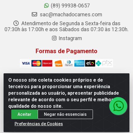
(89) 99938-0657
sac@machadocarnes.com
Atendimento de Segunda a Sexta-feira das
07:30h às 17:00h e aos Sábados das 07:30 às 12:30h.
Instagram
Formas de Pagamento
O nosso site coleta cookies próprios e de
terceiros para proporcionar uma experiência
Machado Carnes Distribuidora de Alimentos LTDA -
personalizada ao usuário, apresentar publicidade
Logradouro: Avenida Candido Aleixo, 148 - Centro - Oeiras/PI
relevante de acordo com o seu perfil e melhorar a
- CEP 64.500-000 - 31.391.008/0001-50
qualidade do nosso site.
Aceitar
Negar não essenciais
Preferências de Cookies