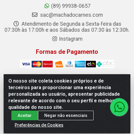
(89) 99938-0657
sac@machadocarnes.com
Atendimento de Segunda a Sexta-feira das
07:30h às 17:00h e aos Sábados das 07:30 às 12:30h.
Instagram
Formas de Pagamento
O nosso site coleta cookies próprios e de
terceiros para proporcionar uma experiência
Machado Carnes Distribuidora de Alimentos LTDA -
personalizada ao usuário, apresentar publicidade
Logradouro: Avenida Candido Aleixo, 148 - Centro - Oeiras/PI
relevante de acordo com o seu perfil e melhorar a
- CEP 64.500-000 - 31.391.008/0001-50
qualidade do nosso site.
Aceitar
Negar não essenciais
Preferências de Cookies