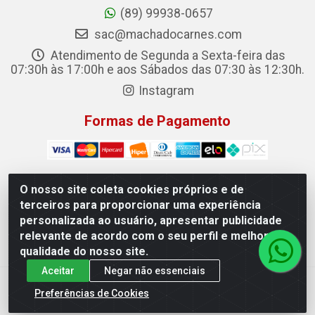
(89) 99938-0657
sac@machadocarnes.com
Atendimento de Segunda a Sexta-feira das
07:30h às 17:00h e aos Sábados das 07:30 às 12:30h.
Instagram
Formas de Pagamento
O nosso site coleta cookies próprios e de
terceiros para proporcionar uma experiência
Machado Carnes Distribuidora de Alimentos LTDA -
personalizada ao usuário, apresentar publicidade
Logradouro: Avenida Candido Aleixo, 148 - Centro - Oeiras/PI
relevante de acordo com o seu perfil e melhorar a
- CEP 64.500-000 - 31.391.008/0001-50
qualidade do nosso site.
Aceitar
Negar não essenciais
Preferências de Cookies