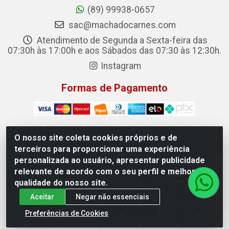
(89) 99938-0657
sac@machadocarnes.com
Atendimento de Segunda a Sexta-feira das
07:30h às 17:00h e aos Sábados das 07:30 às 12:30h.
Instagram
Formas de Pagamento
O nosso site coleta cookies próprios e de
terceiros para proporcionar uma experiência
Machado Carnes Distribuidora de Alimentos LTDA -
personalizada ao usuário, apresentar publicidade
Logradouro: Avenida Candido Aleixo, 148 - Centro - Oeiras/PI
relevante de acordo com o seu perfil e melhorar a
- CEP 64.500-000 - 31.391.008/0001-50
qualidade do nosso site.
Aceitar
Negar não essenciais
Preferências de Cookies