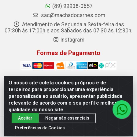
(89) 99938-0657
sac@machadocarnes.com
Atendimento de Segunda a Sexta-feira das
07:30h às 17:00h e aos Sábados das 07:30 às 12:30h.
Instagram
Formas de Pagamento
O nosso site coleta cookies próprios e de
terceiros para proporcionar uma experiência
Machado Carnes Distribuidora de Alimentos LTDA -
personalizada ao usuário, apresentar publicidade
Logradouro: Avenida Candido Aleixo, 148 - Centro - Oeiras/PI
relevante de acordo com o seu perfil e melhorar a
- CEP 64.500-000 - 31.391.008/0001-50
qualidade do nosso site.
Aceitar
Negar não essenciais
Preferências de Cookies