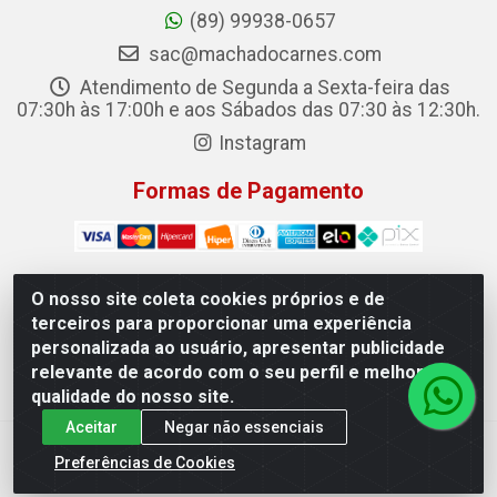
(89) 99938-0657
sac@machadocarnes.com
Atendimento de Segunda a Sexta-feira das
07:30h às 17:00h e aos Sábados das 07:30 às 12:30h.
Instagram
Formas de Pagamento
O nosso site coleta cookies próprios e de
terceiros para proporcionar uma experiência
Machado Carnes Distribuidora de Alimentos LTDA -
personalizada ao usuário, apresentar publicidade
Logradouro: Avenida Candido Aleixo, 148 - Centro - Oeiras/PI
relevante de acordo com o seu perfil e melhorar a
- CEP 64.500-000 - 31.391.008/0001-50
qualidade do nosso site.
Aceitar
Negar não essenciais
Preferências de Cookies