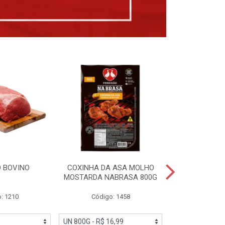
 BOVINO
COXINHA DA ASA MOLHO
COXINHAS 
MOSTARDA NABRASA 800G
DRUMETTE DE
SAD
: 1210
Código: 1458
Código