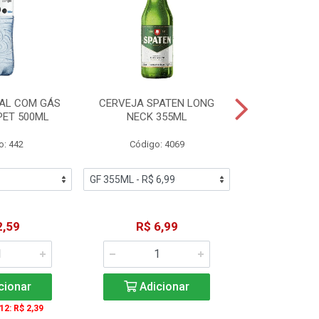
AL COM GÁS
CERVEJA SPATEN LONG
ÁGUA MINERA
PET 500ML
NECK 355ML
SEM GÁS
o: 442
Código: 4069
Código
2,59
R$ 6,99
R$ 1
cionar
Adicionar
Adic
 12: R$ 2,39
A partir de 