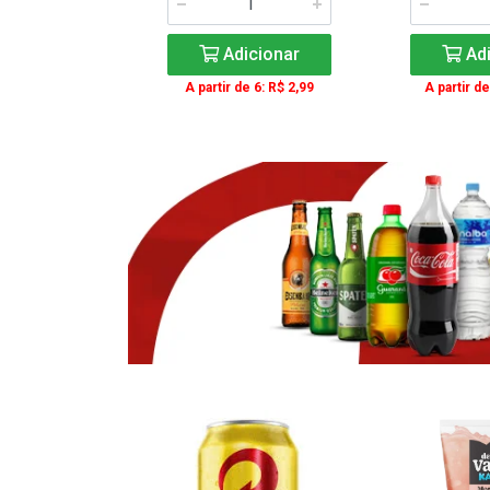
icionar
Adicionar
Adi
e 3: R$ 16,99
A partir de 6: R$ 2,99
A partir de