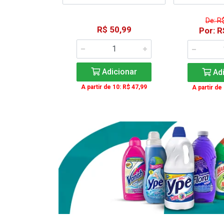
De: R
15,59
R$ 50,99
Por: R
: R$ 11,99
Adicionar
Adi
icionar
A partir de 10: R$ 47,99
A partir de