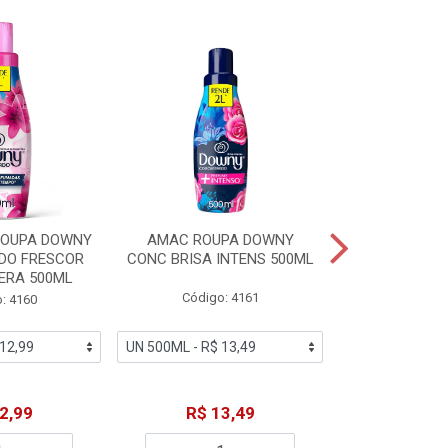
ROUPA DOWNY
AMAC ROUPA DOWNY
DETERGENTE 
DO FRESCOR
CONC BRISA INTENS 500ML
MACIEZ CA
ERA 500ML
Código: 4161
Código
: 4160
2,99
R$ 13,49
R$ 6