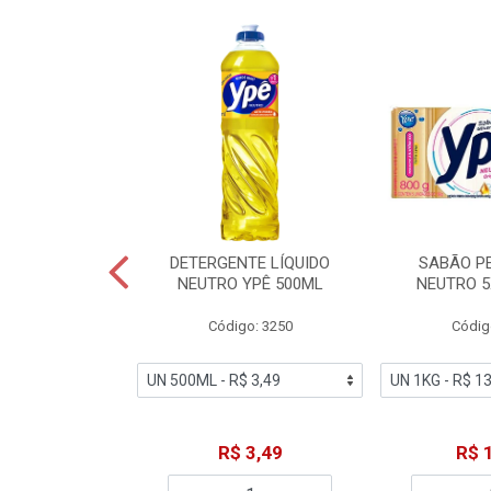
ZADOR GLADE
DETERGENTE LÍQUIDO
SABÃO P
OQUE MACIEZ
NEUTRO YPÊ 500ML
NEUTRO 5
360ML
Código: 3250
Códig
o: 7192
18,49
R$ 3,49
R$ 