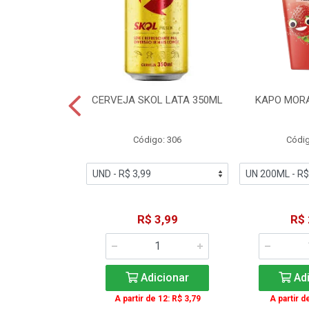
TE COCA-COLA
CERVEJA SKOL LATA 350ML
KAPO MOR
T 2L
igo: 2
Código: 306
Códig
11,49
R$ 3,99
R$ 
icionar
Adicionar
Adi
A partir de 12: R$ 3,79
A partir d