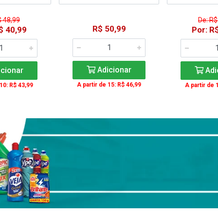
$ 48,99
De: R$
R$ 50,99
$ 40,99
Por: R
Adicionar
cionar
Adi
A partir de 15: R$ 46,99
 10: R$ 43,99
A partir de 