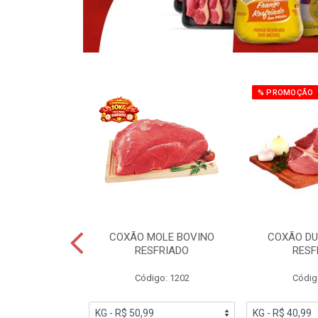
% PROMOÇÃO
OBRECOXA DE
COXÃO MOLE BOVINO
COXÃO DU
INDIVIDUAL
RESFRIADO
RESF
IATO
Código: 1202
Códig
PESO VARIÁVEL
go: 91