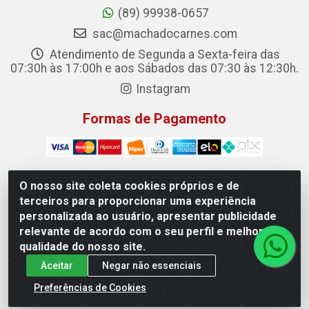
(89) 99938-0657
sac@machadocarnes.com
Atendimento de Segunda a Sexta-feira das
07:30h às 17:00h e aos Sábados das 07:30 às 12:30h.
Instagram
Formas de Pagamento
O nosso site coleta cookies próprios e de
terceiros para proporcionar uma experiência
Machado Carnes Distribuidora de Alimentos LTDA -
personalizada ao usuário, apresentar publicidade
Logradouro: Avenida Candido Aleixo, 148 - Centro - Oeiras/PI
relevante de acordo com o seu perfil e melhorar a
- CEP 64.500-000 - 31.391.008/0001-50
qualidade do nosso site.
Aceitar
Negar não essenciais
Preferências de Cookies