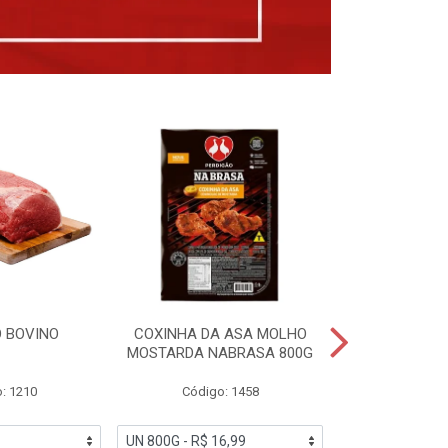
 BOVINO
COXINHA DA ASA MOLHO
COXINHAS 
MOSTARDA NABRASA 800G
DRUMETTE DE
SAD
: 1210
Código: 1458
Código