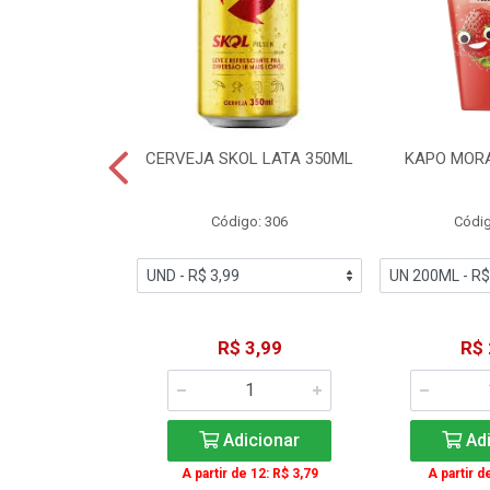
TE COCA-COLA
CERVEJA SKOL LATA 350ML
KAPO MOR
T 2L
igo: 2
Código: 306
Códig
11,49
R$ 3,99
R$ 
icionar
Adicionar
Adi
A partir de 12: R$ 3,79
A partir d