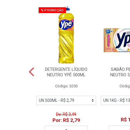
% PROMOÇÃO
ZADOR GLADE
DETERGENTE LÍQUIDO
SABÃO P
OQUE MACIEZ
NEUTRO YPÊ 500ML
NEUTRO 5
360ML
Código: 3250
Códig
o: 7192
De: R$ 3,49
18,49
R$ 
Por: R$ 2,79