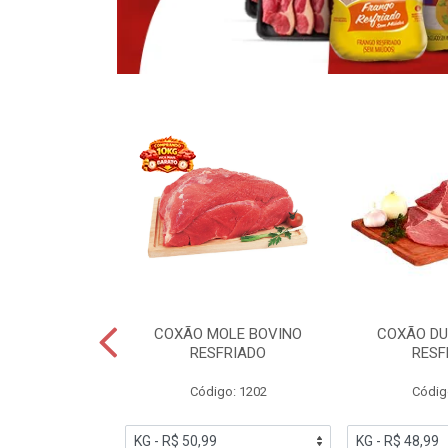
OBRECOXA DE
COXÃO MOLE BOVINO
COXÃO DU
INDIVIDUAL
RESFRIADO
RESF
IATO
Código: 1202
Códig
PESO VARIÁVEL
go: 91