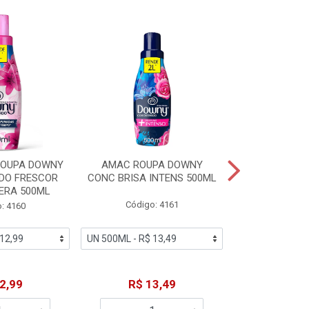
% PROMOÇÃO
ROUPA DOWNY
AMAC ROUPA DOWNY
DETERGENTE 
DO FRESCOR
CONC BRISA INTENS 500ML
MACIEZ CA
ERA 500ML
Código: 4161
Código
: 4160
De: R$
2,99
R$ 13,49
Por: R