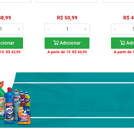
48,99
R$ 50,99
R$ 4
cionar
Adicionar
Adi
 10: R$ 43,99
A partir de 15: R$ 46,99
A partir de 