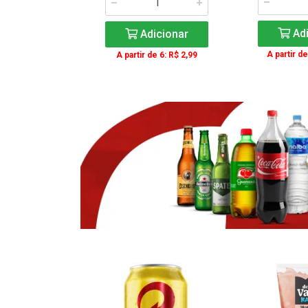
icionar
Adi
Adicionar
e 3: R$ 16,99
A partir de
A partir de 6: R$ 2,99