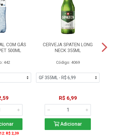
AL COM GÁS
CERVEJA SPATEN LONG
ÁGUA MINERA
PET 500ML
NECK 355ML
SEM GÁS
o: 442
Código: 4069
Código
2,59
R$ 6,99
R$ 1
cionar
Adicionar
Adic
 12: R$ 2,39
A partir de 