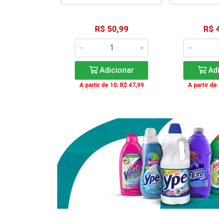
15,59
R$ 50,99
R$ 
: R$ 11,99
Adicionar
Adi
icionar
A partir de 10: R$ 47,99
A partir de