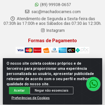
(89) 99938-0657
sac@machadocarnes.com
Atendimento de Segunda a Sexta-feira das
07:30h às 17:00h e aos Sábados das 07:30 às 12:30h.
Instagram
Formas de Pagamento
O nosso site coleta cookies próprios e de
terceiros para proporcionar uma experiência
Machado Carnes Distribuidora de Alimentos LTDA -
personalizada ao usuário, apresentar publicidade
Logradouro: Avenida Candido Aleixo, 148 - Centro - Oeiras/PI
relevante de acordo com o seu perfil e melhorar a
- CEP 64.500-000 - 31.391.008/0001-50
qualidade do nosso site.
Aceitar
Negar não essenciais
Preferências de Cookies