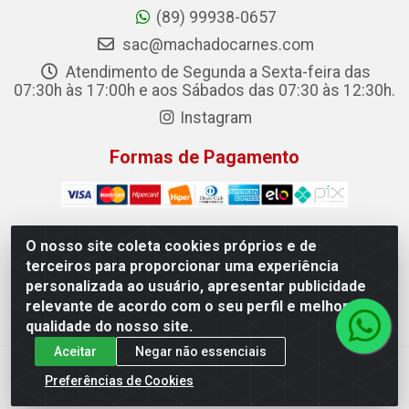
(89) 99938-0657
sac@machadocarnes.com
Atendimento de Segunda a Sexta-feira das
07:30h às 17:00h e aos Sábados das 07:30 às 12:30h.
Instagram
Formas de Pagamento
O nosso site coleta cookies próprios e de
terceiros para proporcionar uma experiência
Machado Carnes Distribuidora de Alimentos LTDA -
personalizada ao usuário, apresentar publicidade
Logradouro: Avenida Candido Aleixo, 148 - Centro - Oeiras/PI
relevante de acordo com o seu perfil e melhorar a
- CEP 64.500-000 - 31.391.008/0001-50
qualidade do nosso site.
Aceitar
Negar não essenciais
Preferências de Cookies