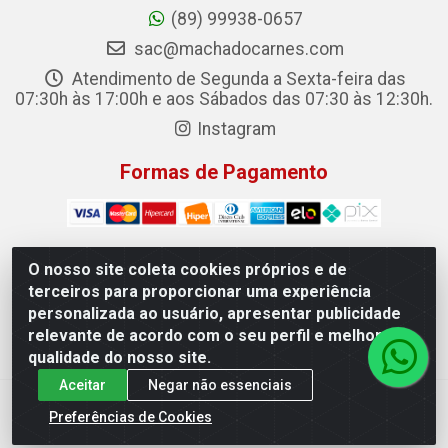
(89) 99938-0657
sac@machadocarnes.com
Atendimento de Segunda a Sexta-feira das
07:30h às 17:00h e aos Sábados das 07:30 às 12:30h.
Instagram
Formas de Pagamento
O nosso site coleta cookies próprios e de
terceiros para proporcionar uma experiência
Machado Carnes Distribuidora de Alimentos LTDA -
personalizada ao usuário, apresentar publicidade
Logradouro: Avenida Candido Aleixo, 148 - Centro - Oeiras/PI
relevante de acordo com o seu perfil e melhorar a
- CEP 64.500-000 - 31.391.008/0001-50
qualidade do nosso site.
Aceitar
Negar não essenciais
Preferências de Cookies