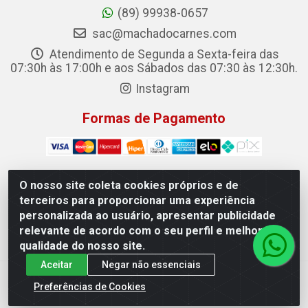
(89) 99938-0657
sac@machadocarnes.com
Atendimento de Segunda a Sexta-feira das
07:30h às 17:00h e aos Sábados das 07:30 às 12:30h.
Instagram
Formas de Pagamento
O nosso site coleta cookies próprios e de
terceiros para proporcionar uma experiência
Machado Carnes Distribuidora de Alimentos LTDA -
personalizada ao usuário, apresentar publicidade
Logradouro: Avenida Candido Aleixo, 148 - Centro - Oeiras/PI
relevante de acordo com o seu perfil e melhorar a
- CEP 64.500-000 - 31.391.008/0001-50
qualidade do nosso site.
Aceitar
Negar não essenciais
Preferências de Cookies