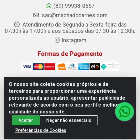
(89) 99938-0657
sac@machadocarnes.com
Atendimento de Segunda a Sexta-feira das
07:30h às 17:00h e aos Sábados das 07:30 às 12:30h.
Instagram
Formas de Pagamento
O nosso site coleta cookies próprios e de
terceiros para proporcionar uma experiência
Machado Carnes Distribuidora de Alimentos LTDA -
personalizada ao usuário, apresentar publicidade
Logradouro: Avenida Candido Aleixo, 148 - Centro - Oeiras/PI
relevante de acordo com o seu perfil e melhorar a
- CEP 64.500-000 - 31.391.008/0001-50
qualidade do nosso site.
Aceitar
Negar não essenciais
Preferências de Cookies