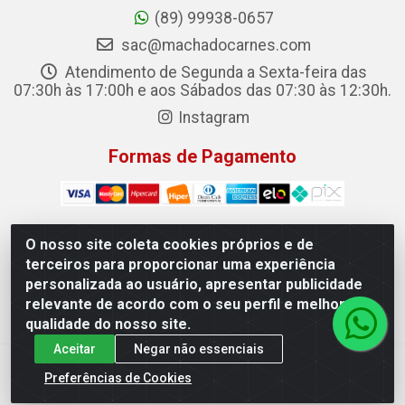
(89) 99938-0657
sac@machadocarnes.com
Atendimento de Segunda a Sexta-feira das
07:30h às 17:00h e aos Sábados das 07:30 às 12:30h.
Instagram
Formas de Pagamento
O nosso site coleta cookies próprios e de
terceiros para proporcionar uma experiência
Machado Carnes Distribuidora de Alimentos LTDA -
personalizada ao usuário, apresentar publicidade
Logradouro: Avenida Candido Aleixo, 148 - Centro - Oeiras/PI
relevante de acordo com o seu perfil e melhorar a
- CEP 64.500-000 - 31.391.008/0001-50
qualidade do nosso site.
Aceitar
Negar não essenciais
Preferências de Cookies