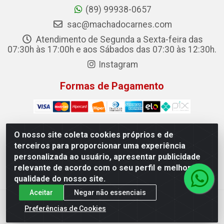
(89) 99938-0657
sac@machadocarnes.com
Atendimento de Segunda a Sexta-feira das
07:30h às 17:00h e aos Sábados das 07:30 às 12:30h.
Instagram
Formas de Pagamento
O nosso site coleta cookies próprios e de
terceiros para proporcionar uma experiência
Machado Carnes Distribuidora de Alimentos LTDA -
personalizada ao usuário, apresentar publicidade
Logradouro: Avenida Candido Aleixo, 148 - Centro - Oeiras/PI
relevante de acordo com o seu perfil e melhorar a
- CEP 64.500-000 - 31.391.008/0001-50
qualidade do nosso site.
Aceitar
Negar não essenciais
Preferências de Cookies