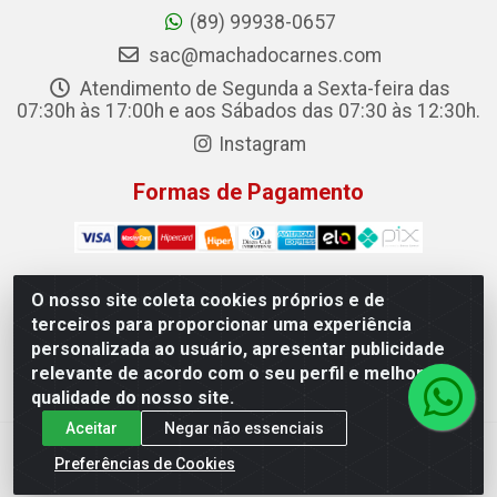
(89) 99938-0657
sac@machadocarnes.com
Atendimento de Segunda a Sexta-feira das
07:30h às 17:00h e aos Sábados das 07:30 às 12:30h.
Instagram
Formas de Pagamento
O nosso site coleta cookies próprios e de
terceiros para proporcionar uma experiência
Machado Carnes Distribuidora de Alimentos LTDA -
personalizada ao usuário, apresentar publicidade
Logradouro: Avenida Candido Aleixo, 148 - Centro - Oeiras/PI
relevante de acordo com o seu perfil e melhorar a
- CEP 64.500-000 - 31.391.008/0001-50
qualidade do nosso site.
Aceitar
Negar não essenciais
Preferências de Cookies