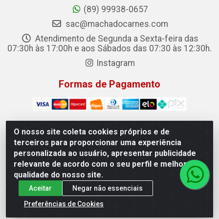
(89) 99938-0657
sac@machadocarnes.com
Atendimento de Segunda a Sexta-feira das
07:30h às 17:00h e aos Sábados das 07:30 às 12:30h.
Instagram
Formas de Pagamento
O nosso site coleta cookies próprios e de
terceiros para proporcionar uma experiência
Machado Carnes Distribuidora de Alimentos LTDA -
personalizada ao usuário, apresentar publicidade
Logradouro: Avenida Candido Aleixo, 148 - Centro - Oeiras/PI
relevante de acordo com o seu perfil e melhorar a
- CEP 64.500-000 - 31.391.008/0001-50
qualidade do nosso site.
Aceitar
Negar não essenciais
Preferências de Cookies