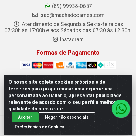
(89) 99938-0657
sac@machadocarnes.com
Atendimento de Segunda a Sexta-feira das
07:30h às 17:00h e aos Sábados das 07:30 às 12:30h.
Instagram
Formas de Pagamento
O nosso site coleta cookies próprios e de
terceiros para proporcionar uma experiência
Machado Carnes Distribuidora de Alimentos LTDA -
personalizada ao usuário, apresentar publicidade
Logradouro: Avenida Candido Aleixo, 148 - Centro - Oeiras/PI
relevante de acordo com o seu perfil e melhorar a
- CEP 64.500-000 - 31.391.008/0001-50
qualidade do nosso site.
Aceitar
Negar não essenciais
Preferências de Cookies