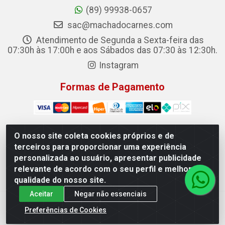
(89) 99938-0657
sac@machadocarnes.com
Atendimento de Segunda a Sexta-feira das
07:30h às 17:00h e aos Sábados das 07:30 às 12:30h.
Instagram
Formas de Pagamento
O nosso site coleta cookies próprios e de
terceiros para proporcionar uma experiência
Machado Carnes Distribuidora de Alimentos LTDA -
personalizada ao usuário, apresentar publicidade
Logradouro: Avenida Candido Aleixo, 148 - Centro - Oeiras/PI
relevante de acordo com o seu perfil e melhorar a
- CEP 64.500-000 - 31.391.008/0001-50
qualidade do nosso site.
Aceitar
Negar não essenciais
Preferências de Cookies