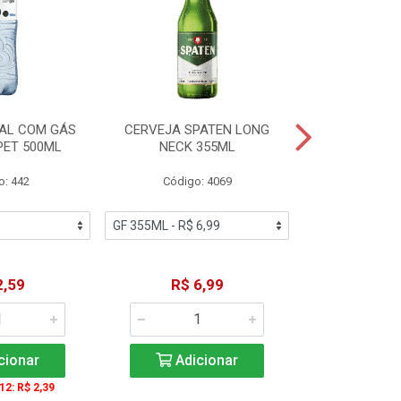
AL COM GÁS
CERVEJA SPATEN LONG
ÁGUA MINERA
PET 500ML
NECK 355ML
SEM GÁS
o: 442
Código: 4069
Código
2,59
R$ 6,99
R$ 1
cionar
Adicionar
Adic
 12: R$ 2,39
A partir de 