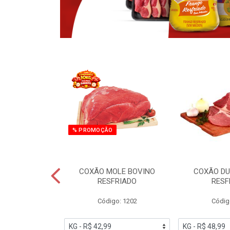
% PROMOÇÃO
NO CONGELADO
COXÃO MOLE BOVINO
COXÃO DU
ENCIO
RESFRIADO
RESF
o: 6005
Código: 1202
Códig