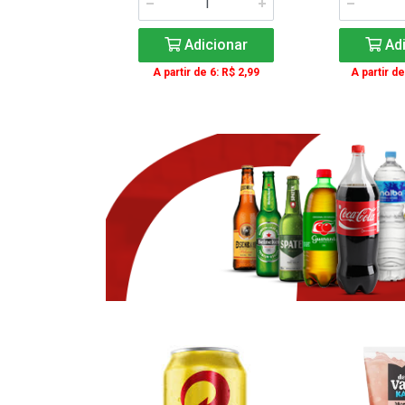
icionar
Adicionar
Adi
e 3: R$ 16,99
A partir de 6: R$ 2,99
A partir de