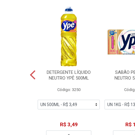
ZADOR GLADE
DETERGENTE LÍQUIDO
SABÃO P
OQUE MACIEZ
NEUTRO YPÊ 500ML
NEUTRO 5
360ML
Código: 3250
Códig
o: 7192
18,49
R$ 3,49
R$ 