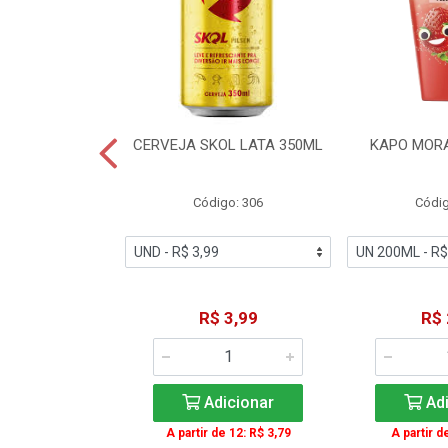
TE COCA-COLA
CERVEJA SKOL LATA 350ML
KAPO MOR
T 2L
igo: 2
Código: 306
Códig
11,49
R$ 3,99
R$ 
icionar
Adicionar
Adi
A partir de 12: R$ 3,79
A partir d