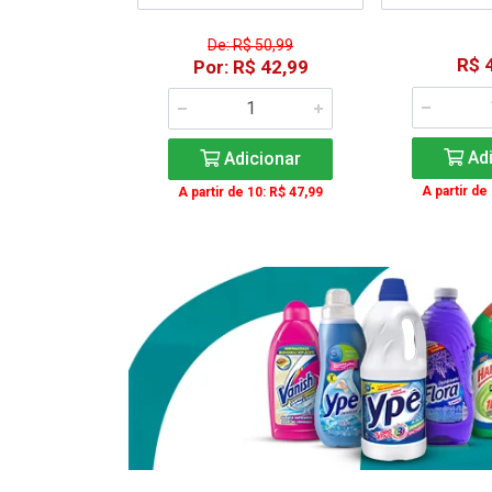
De: R$ 50,99
41,99
R$ 
Por: R$ 42,99
icionar
Adi
Adicionar
e 12: R$ 37,99
A partir de
A partir de 10: R$ 47,99