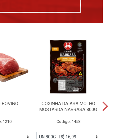
 BOVINO
COXINHA DA ASA MOLHO
COXINHAS 
MOSTARDA NABRASA 800G
DRUMETTE DE
SAD
: 1210
Código: 1458
Código