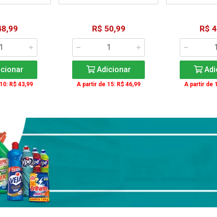
48,99
R$ 50,99
R$ 4
cionar
Adicionar
Adi
 10: R$ 43,99
A partir de 15: R$ 46,99
A partir de 