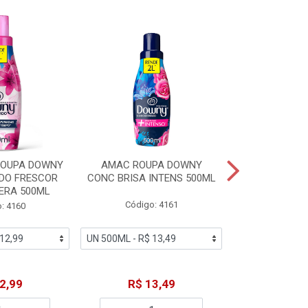
ROUPA DOWNY
AMAC ROUPA DOWNY
DETERGENTE 
DO FRESCOR
CONC BRISA INTENS 500ML
MACIEZ CA
ERA 500ML
Código: 4161
Código
: 4160
2,99
R$ 13,49
R$ 6