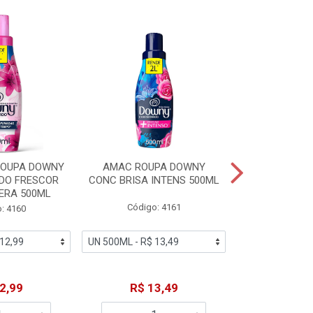
% PROMOÇÃO
ROUPA DOWNY
AMAC ROUPA DOWNY
DETERGENTE 
DO FRESCOR
CONC BRISA INTENS 500ML
MACIEZ CA
ERA 500ML
Código: 4161
Código
: 4160
De: R$
2,99
R$ 13,49
Por: R