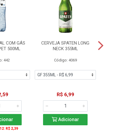
AL COM GÁS
CERVEJA SPATEN LONG
ÁGUA MINERA
PET 500ML
NECK 355ML
SEM GÁS
o: 442
Código: 4069
Código
2,59
R$ 6,99
R$ 1
cionar
Adicionar
Adic
 12: R$ 2,39
A partir de 