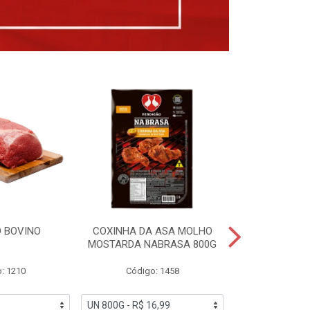
 BOVINO
COXINHA DA ASA MOLHO
COXINHAS 
MOSTARDA NABRASA 800G
DRUMETTE DE
SAD
: 1210
Código: 1458
Código