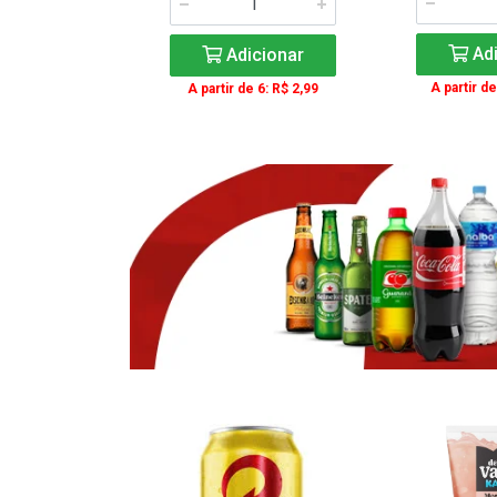
icionar
Adi
Adicionar
e 3: R$ 16,99
A partir de
A partir de 6: R$ 2,99