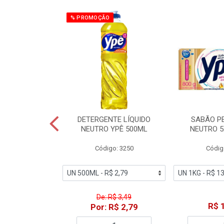
% PROMOÇÃO
ZADOR GLADE
DETERGENTE LÍQUIDO
SABÃO P
OQUE MACIEZ
NEUTRO YPÊ 500ML
NEUTRO 5
360ML
Código: 3250
Códig
o: 7192
De: R$ 3,49
18,49
R$ 
Por: R$ 2,79