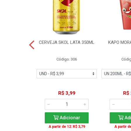
TE COCA-COLA
CERVEJA SKOL LATA 350ML
KAPO MOR
T 2L
igo: 2
Código: 306
Códig
11,49
R$ 3,99
R$ 
icionar
Adicionar
Adi
A partir de 12: R$ 3,79
A partir d