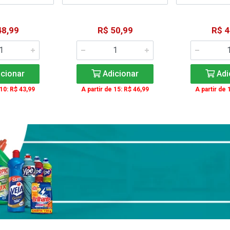
48,99
R$ 50,99
R$ 4
cionar
Adicionar
Adi
 10: R$ 43,99
A partir de 15: R$ 46,99
A partir de 