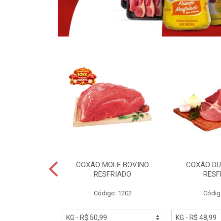
OBRECOXA DE
COXÃO MOLE BOVINO
COXÃO DU
INDIVIDUAL
RESFRIADO
RESF
IATO
Código: 1202
Códig
PESO VARIÁVEL
go: 91