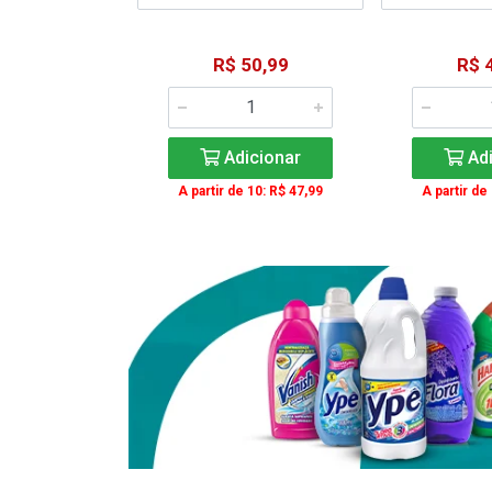
15,59
R$ 50,99
R$ 
: R$ 11,99
Adicionar
Adi
icionar
A partir de 10: R$ 47,99
A partir de