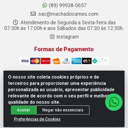
(89) 99938-0657
sac@machadocarnes.com
Atendimento de Segunda a Sexta-feira das
07:30h às 17:00h e aos Sábados das 07:30 às 12:30h.
Instagram
Formas de Pagamento
O nosso site coleta cookies próprios e de
terceiros para proporcionar uma experiência
Machado Carnes Distribuidora de Alimentos LTDA -
personalizada ao usuário, apresentar publicidade
Logradouro: Avenida Candido Aleixo, 148 - Centro - Oeiras/PI
relevante de acordo com o seu perfil e melhorar a
- CEP 64.500-000 - 31.391.008/0001-50
qualidade do nosso site.
Aceitar
Negar não essenciais
Preferências de Cookies