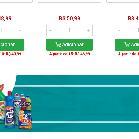
48,99
R$ 50,99
R$ 4
cionar
Adicionar
Adi
 10: R$ 43,99
A partir de 15: R$ 46,99
A partir de 