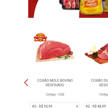
OBRECOXA DE
COXÃO MOLE BOVINO
COXÃO DU
INDIVIDUAL
RESFRIADO
RESF
IATO
Código: 1202
Códig
PESO VARIÁVEL
go: 91