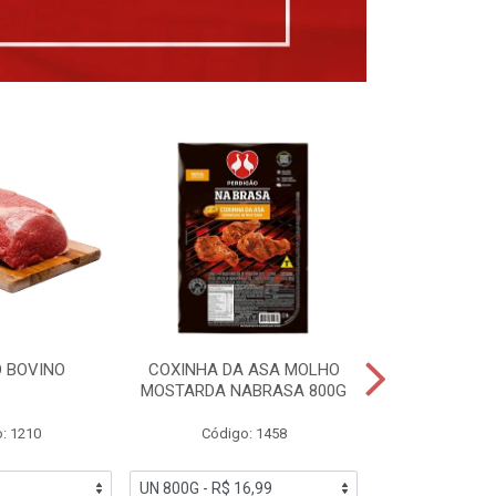
 BOVINO
COXINHA DA ASA MOLHO
COXINHAS 
MOSTARDA NABRASA 800G
DRUMETTE DE
SAD
: 1210
Código: 1458
Código