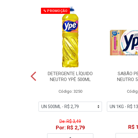
% PROMOÇÃO
ZADOR GLADE
DETERGENTE LÍQUIDO
SABÃO P
OQUE MACIEZ
NEUTRO YPÊ 500ML
NEUTRO 5
360ML
Código: 3250
Códig
o: 7192
De: R$ 3,49
18,49
R$ 
Por: R$ 2,79