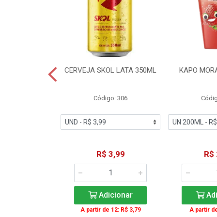
TE COCA-COLA
CERVEJA SKOL LATA 350ML
KAPO MOR
T 2L
igo: 2
Código: 306
Códig
11,49
R$ 3,99
R$ 
icionar
Adicionar
Adi
A partir de 12: R$ 3,79
A partir d