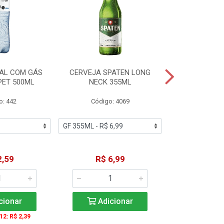
AL COM GÁS
CERVEJA SPATEN LONG
ÁGUA MINERA
PET 500ML
NECK 355ML
SEM GÁS
o: 442
Código: 4069
Código
2,59
R$ 6,99
R$ 1
cionar
Adicionar
Adic
 12: R$ 2,39
A partir de 