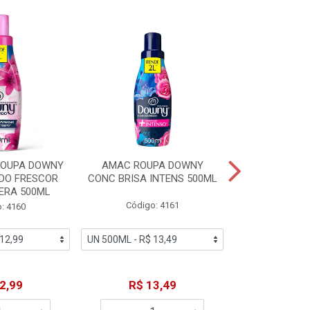
% PROMOÇÃO
ROUPA DOWNY
AMAC ROUPA DOWNY
DETERGENTE 
DO FRESCOR
CONC BRISA INTENS 500ML
MACIEZ CA
ERA 500ML
Código: 4161
Código
: 4160
De: R$
2,99
R$ 13,49
Por: R