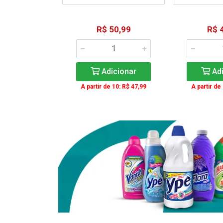
15,59
R$ 50,99
R$ 
: R$ 11,99
Adicionar
Adi
icionar
A partir de 10: R$ 47,99
A partir de