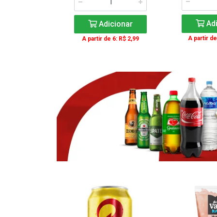
icionar
Adi
Adicionar
e 3: R$ 16,99
A partir de
A partir de 6: R$ 2,99