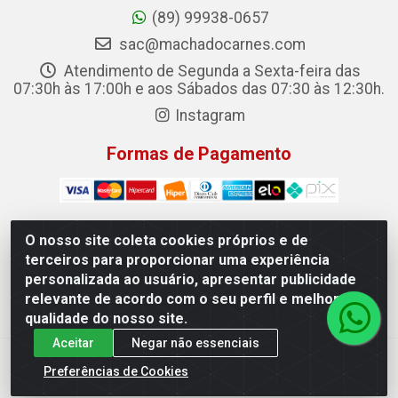
(89) 99938-0657
sac@machadocarnes.com
Atendimento de Segunda a Sexta-feira das
07:30h às 17:00h e aos Sábados das 07:30 às 12:30h.
Instagram
Formas de Pagamento
O nosso site coleta cookies próprios e de
terceiros para proporcionar uma experiência
Machado Carnes Distribuidora de Alimentos LTDA -
personalizada ao usuário, apresentar publicidade
Logradouro: Avenida Candido Aleixo, 148 - Centro - Oeiras/PI
relevante de acordo com o seu perfil e melhorar a
- CEP 64.500-000 - 31.391.008/0001-50
qualidade do nosso site.
Aceitar
Negar não essenciais
Preferências de Cookies