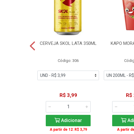
TE COCA-COLA
CERVEJA SKOL LATA 350ML
KAPO MOR
T 2L
igo: 2
Código: 306
Códig
11,49
R$ 3,99
R$ 
icionar
Adicionar
Adi
A partir de 12: R$ 3,79
A partir d