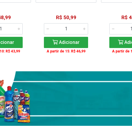
48,99
R$ 50,99
R$ 4
cionar
Adicionar
Adi
 10: R$ 43,99
A partir de 15: R$ 46,99
A partir de 