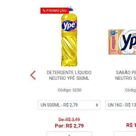
% PROMOÇÃO
ZADOR GLADE
DETERGENTE LÍQUIDO
SABÃO P
OQUE MACIEZ
NEUTRO YPÊ 500ML
NEUTRO 5
360ML
Código: 3250
Códig
o: 7192
De: R$ 3,49
18,49
R$ 
Por: R$ 2,79