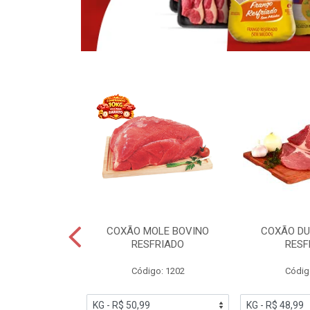
OBRECOXA DE
COXÃO MOLE BOVINO
COXÃO DU
INDIVIDUAL
RESFRIADO
RESF
IATO
Código: 1202
Códig
PESO VARIÁVEL
go: 91