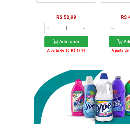
15,59
R$ 50,99
R$ 
: R$ 11,99
Adicionar
Adi
icionar
A partir de 10: R$ 47,99
A partir de