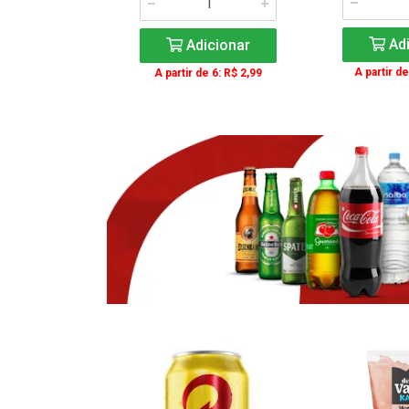
icionar
Adi
Adicionar
e 3: R$ 16,99
A partir de
A partir de 6: R$ 2,99