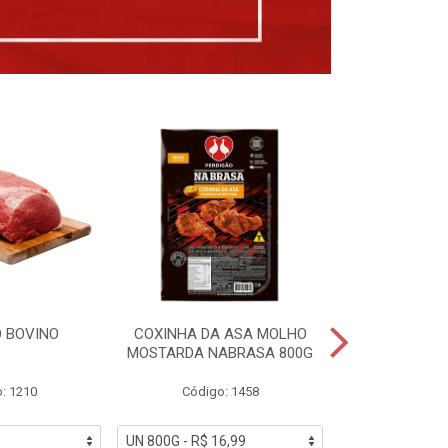
 BOVINO
COXINHA DA ASA MOLHO
COXINHAS 
MOSTARDA NABRASA 800G
DRUMETTE DE
SAD
: 1210
Código: 1458
Código