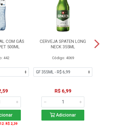
AL COM GÁS
CERVEJA SPATEN LONG
ÁGUA MINERA
PET 500ML
NECK 355ML
SEM GÁS
o: 442
Código: 4069
Código
2,59
R$ 6,99
R$ 1
cionar
Adicionar
Adic
 12: R$ 2,39
A partir de 