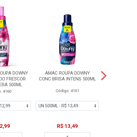
% PROMOÇÃO
ROUPA DOWNY
AMAC ROUPA DOWNY
DETERGENTE 
DO FRESCOR
CONC BRISA INTENS 500ML
MACIEZ CA
ERA 500ML
Código: 4161
Código
: 4160
De: R$
2,99
R$ 13,49
Por: R