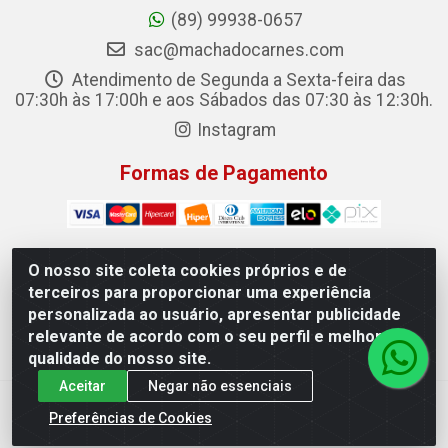
(89) 99938-0657
sac@machadocarnes.com
Atendimento de Segunda a Sexta-feira das
07:30h às 17:00h e aos Sábados das 07:30 às 12:30h.
Instagram
Formas de Pagamento
O nosso site coleta cookies próprios e de
terceiros para proporcionar uma experiência
Machado Carnes Distribuidora de Alimentos LTDA -
personalizada ao usuário, apresentar publicidade
Logradouro: Avenida Candido Aleixo, 148 - Centro - Oeiras/PI
relevante de acordo com o seu perfil e melhorar a
- CEP 64.500-000 - 31.391.008/0001-50
qualidade do nosso site.
Aceitar
Negar não essenciais
Preferências de Cookies