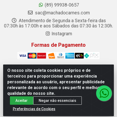
(89) 99938-0657
sac@machadocarnes.com
Atendimento de Segunda a Sexta-feira das
07:30h às 17:00h e aos Sábados das 07:30 às 12:30h.
Instagram
Formas de Pagamento
O nosso site coleta cookies próprios e de
terceiros para proporcionar uma experiência
Machado Carnes Distribuidora de Alimentos LTDA -
personalizada ao usuário, apresentar publicidade
Logradouro: Avenida Candido Aleixo, 148 - Centro - Oeiras/PI
relevante de acordo com o seu perfil e melhorar a
- CEP 64.500-000 - 31.391.008/0001-50
qualidade do nosso site.
Aceitar
Negar não essenciais
Preferências de Cookies