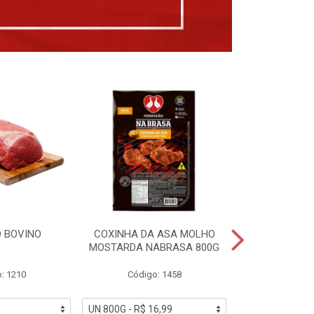
 BOVINO
COXINHA DA ASA MOLHO
COXINHAS 
MOSTARDA NABRASA 800G
DRUMETTE DE
SAD
: 1210
Código: 1458
Código