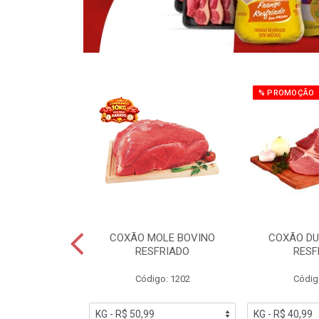
% PROMOÇÃO
OBRECOXA DE
COXÃO MOLE BOVINO
COXÃO DU
INDIVIDUAL
RESFRIADO
RESF
IATO
Código: 1202
Códig
PESO VARIÁVEL
go: 91