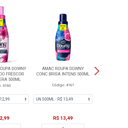
ROUPA DOWNY
AMAC ROUPA DOWNY
DETERGENTE 
DO FRESCOR
CONC BRISA INTENS 500ML
MACIEZ CA
ERA 500ML
Código: 4161
Código
: 4160
2,99
R$ 13,49
R$ 6