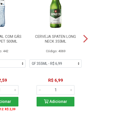
AL COM GÁS
CERVEJA SPATEN LONG
ÁGUA MINERA
PET 500ML
NECK 355ML
SEM GÁS
o: 442
Código: 4069
Código
2,59
R$ 6,99
R$ 1
cionar
Adicionar
Adic
 12: R$ 2,39
A partir de 