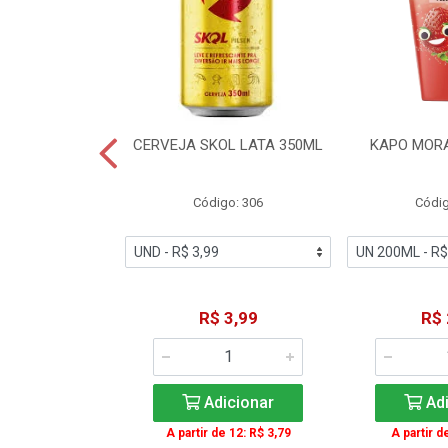
TE COCA-COLA
CERVEJA SKOL LATA 350ML
KAPO MOR
T 2L
igo: 2
Código: 306
Códig
11,49
R$ 3,99
R$ 
icionar
Adicionar
Adi
A partir de 12: R$ 3,79
A partir d