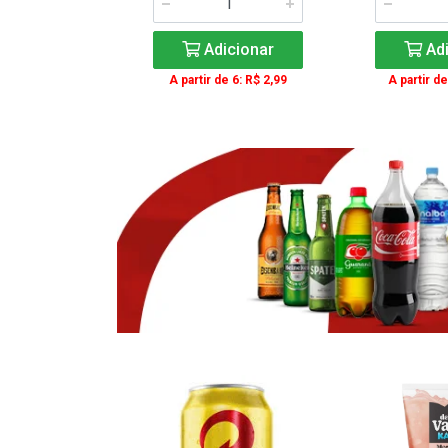
icionar
Adicionar
Adi
e 3: R$ 16,99
A partir de 6: R$ 2,99
A partir de