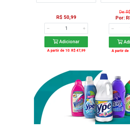
De: R
15,59
R$ 50,99
Por: R
: R$ 11,99
Adicionar
Adi
icionar
A partir de 10: R$ 47,99
A partir de