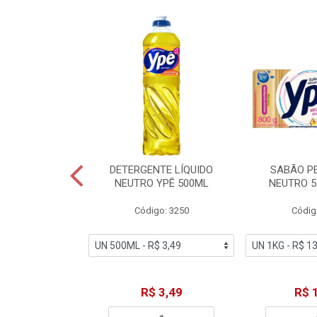
ZADOR GLADE
DETERGENTE LÍQUIDO
SABÃO P
OQUE MACIEZ
NEUTRO YPÊ 500ML
NEUTRO 5
360ML
Código: 3250
Códig
o: 7192
18,49
R$ 3,49
R$ 