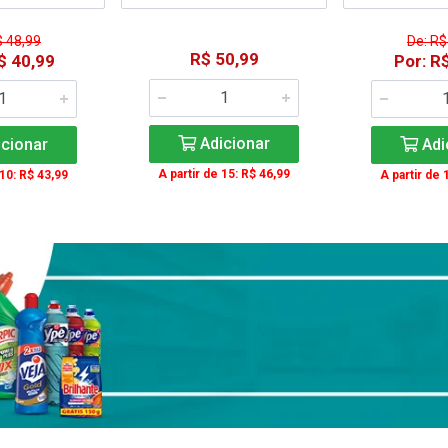
$ 48,99
De: R$
R$ 50,99
$ 40,99
Por: R
Adicionar
cionar
Adi
A partir de 15: R$ 46,99
 10: R$ 43,99
A partir de 