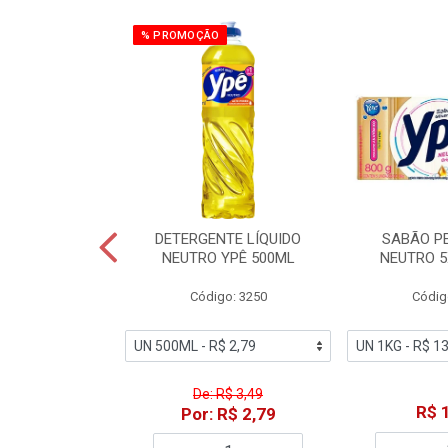
% PROMOÇÃO
ZADOR GLADE
DETERGENTE LÍQUIDO
SABÃO P
OQUE MACIEZ
NEUTRO YPÊ 500ML
NEUTRO 5
360ML
Código: 3250
Códig
o: 7192
De: R$ 3,49
18,49
R$ 
Por: R$ 2,79