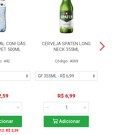
AL COM GÁS
CERVEJA SPATEN LONG
ÁGUA MINERA
PET 500ML
NECK 355ML
SEM GÁS
o: 442
Código: 4069
Código
2,59
R$ 6,99
R$ 1
cionar
Adicionar
Adic
 12: R$ 2,39
A partir de 