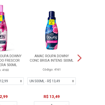
% PROMOÇÃO
ROUPA DOWNY
AMAC ROUPA DOWNY
DETERGENTE 
DO FRESCOR
CONC BRISA INTENS 500ML
MACIEZ CA
ERA 500ML
Código: 4161
Código
: 4160
De: R$
2,99
R$ 13,49
Por: R