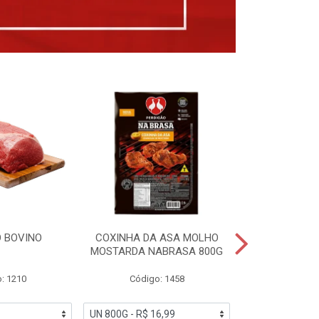
 BOVINO
COXINHA DA ASA MOLHO
COXINHAS 
MOSTARDA NABRASA 800G
DRUMETTE DE
SAD
: 1210
Código: 1458
Código