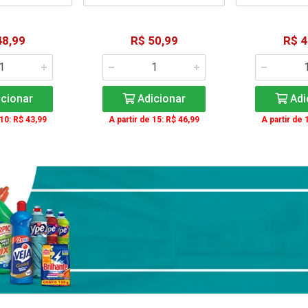
48,99
R$ 50,99
R$ 4
cionar
Adicionar
Adi
 10: R$ 43,99
A partir de 15: R$ 46,99
A partir de 