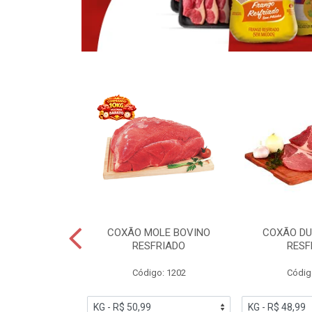
OBRECOXA DE
COXÃO MOLE BOVINO
COXÃO DU
INDIVIDUAL
RESFRIADO
RESF
IATO
Código: 1202
Códig
PESO VARIÁVEL
go: 91