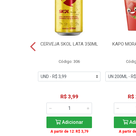
TE COCA-COLA
CERVEJA SKOL LATA 350ML
KAPO MOR
T 2L
igo: 2
Código: 306
Códig
11,49
R$ 3,99
R$ 
icionar
Adicionar
Adi
A partir de 12: R$ 3,79
A partir d