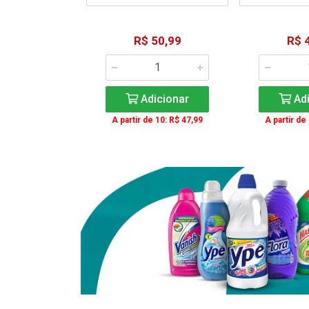
15,59
R$ 50,99
R$ 
: R$ 11,99
Adicionar
Adi
icionar
A partir de 10: R$ 47,99
A partir de