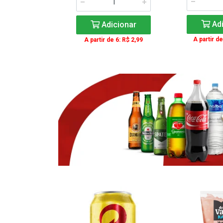
icionar
Adi
Adicionar
e 3: R$ 16,99
A partir de
A partir de 6: R$ 2,99