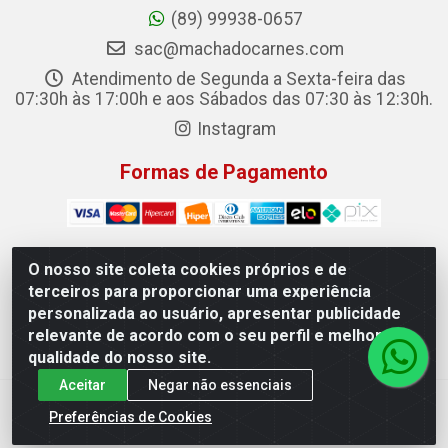
(89) 99938-0657
sac@machadocarnes.com
Atendimento de Segunda a Sexta-feira das
07:30h às 17:00h e aos Sábados das 07:30 às 12:30h.
Instagram
Formas de Pagamento
O nosso site coleta cookies próprios e de
terceiros para proporcionar uma experiência
Machado Carnes Distribuidora de Alimentos LTDA -
personalizada ao usuário, apresentar publicidade
Logradouro: Avenida Candido Aleixo, 148 - Centro - Oeiras/PI
relevante de acordo com o seu perfil e melhorar a
- CEP 64.500-000 - 31.391.008/0001-50
qualidade do nosso site.
Aceitar
Negar não essenciais
Preferências de Cookies