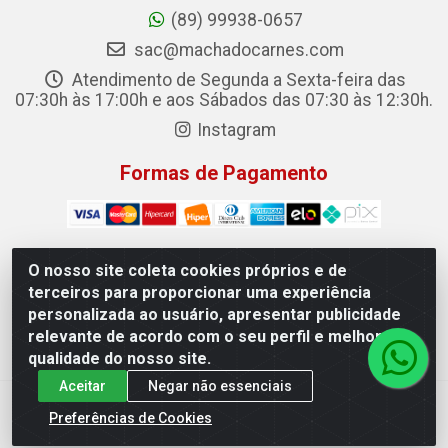
(89) 99938-0657
sac@machadocarnes.com
Atendimento de Segunda a Sexta-feira das
07:30h às 17:00h e aos Sábados das 07:30 às 12:30h.
Instagram
Formas de Pagamento
O nosso site coleta cookies próprios e de
terceiros para proporcionar uma experiência
Machado Carnes Distribuidora de Alimentos LTDA -
personalizada ao usuário, apresentar publicidade
Logradouro: Avenida Candido Aleixo, 148 - Centro - Oeiras/PI
relevante de acordo com o seu perfil e melhorar a
- CEP 64.500-000 - 31.391.008/0001-50
qualidade do nosso site.
Aceitar
Negar não essenciais
Preferências de Cookies