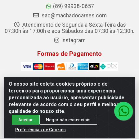
(89) 99938-0657
sac@machadocarnes.com
Atendimento de Segunda a Sexta-feira das
07:30h às 17:00h e aos Sábados das 07:30 às 12:30h.
Instagram
Formas de Pagamento
O nosso site coleta cookies próprios e de
terceiros para proporcionar uma experiência
Machado Carnes Distribuidora de Alimentos LTDA -
personalizada ao usuário, apresentar publicidade
Logradouro: Avenida Candido Aleixo, 148 - Centro - Oeiras/PI
relevante de acordo com o seu perfil e melhorar a
- CEP 64.500-000 - 31.391.008/0001-50
qualidade do nosso site.
Aceitar
Negar não essenciais
Preferências de Cookies