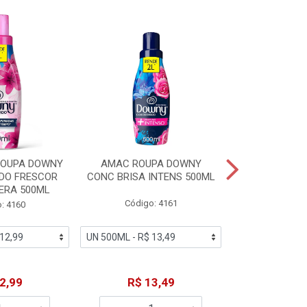
ROUPA DOWNY
AMAC ROUPA DOWNY
DETERGENTE 
DO FRESCOR
CONC BRISA INTENS 500ML
MACIEZ CA
ERA 500ML
Código: 4161
Código
: 4160
2,99
R$ 13,49
R$ 6