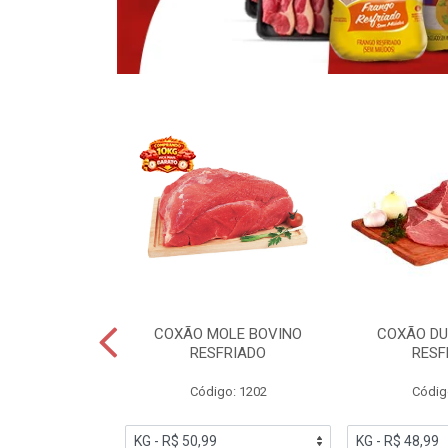
OBRECOXA DE
COXÃO MOLE BOVINO
COXÃO DU
INDIVIDUAL
RESFRIADO
RESF
IATO
Código: 1202
Códig
PESO VARIÁVEL
go: 91