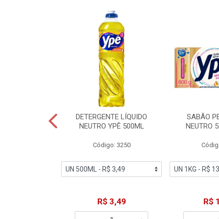
ZADOR GLADE
DETERGENTE LÍQUIDO
SABÃO P
OQUE MACIEZ
NEUTRO YPÊ 500ML
NEUTRO 5
360ML
Código: 3250
Códig
o: 7192
18,49
R$ 3,49
R$ 