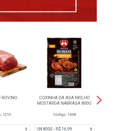
 BOVINO
COXINHA DA ASA MOLHO
COXINHAS 
MOSTARDA NABRASA 800G
DRUMETTE DE
SAD
: 1210
Código: 1458
Código