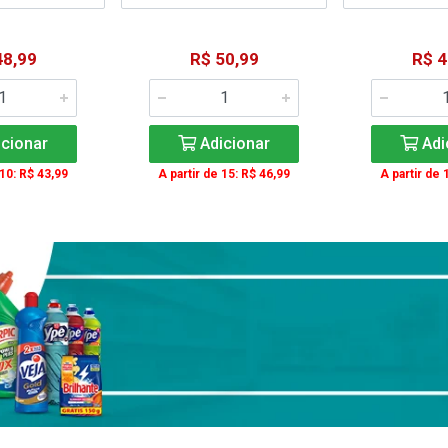
48,99
R$ 50,99
R$ 4
cionar
Adicionar
Adi
 10: R$ 43,99
A partir de 15: R$ 46,99
A partir de 