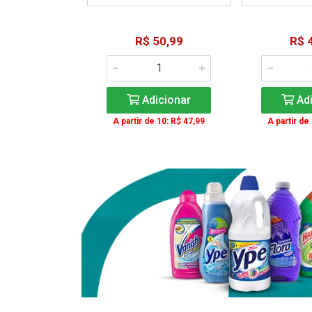
15,59
R$ 50,99
R$ 
: R$ 11,99
Adicionar
Adi
icionar
A partir de 10: R$ 47,99
A partir de