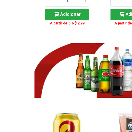
icionar
Adicionar
Adi
e 3: R$ 16,99
A partir de 6: R$ 2,99
A partir de