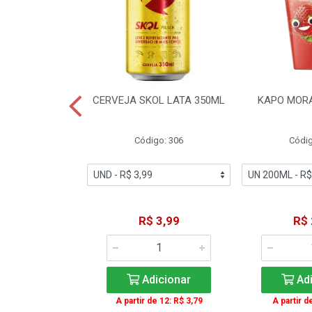
TE COCA-COLA
CERVEJA SKOL LATA 350ML
KAPO MOR
T 2L
igo: 2
Código: 306
Códig
11,49
R$ 3,99
R$ 
icionar
Adicionar
Adi
A partir de 12: R$ 3,79
A partir d