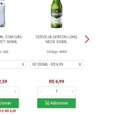
AL COM GÁS
CERVEJA SPATEN LONG
ÁGUA MINERA
PET 500ML
NECK 355ML
SEM GÁS
o: 442
Código: 4069
Código
2,59
R$ 6,99
R$ 1
cionar
Adicionar
Adic
 12: R$ 2,39
A partir de 