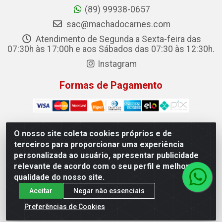
(89) 99938-0657
sac@machadocarnes.com
Atendimento de Segunda a Sexta-feira das
07:30h às 17:00h e aos Sábados das 07:30 às 12:30h.
Instagram
Formas de Pagamento
O nosso site coleta cookies próprios e de
terceiros para proporcionar uma experiência
Machado Carnes Distribuidora de Alimentos LTDA -
personalizada ao usuário, apresentar publicidade
Logradouro: Avenida Candido Aleixo, 148 - Centro - Oeiras/PI
relevante de acordo com o seu perfil e melhorar a
- CEP 64.500-000 - 31.391.008/0001-50
qualidade do nosso site.
Aceitar
Negar não essenciais
Preferências de Cookies