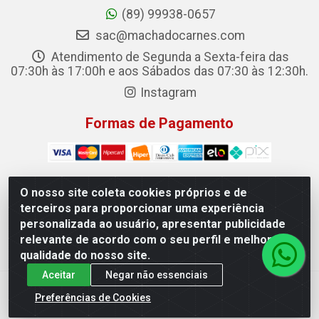
(89) 99938-0657
sac@machadocarnes.com
Atendimento de Segunda a Sexta-feira das
07:30h às 17:00h e aos Sábados das 07:30 às 12:30h.
Instagram
Formas de Pagamento
O nosso site coleta cookies próprios e de
terceiros para proporcionar uma experiência
Machado Carnes Distribuidora de Alimentos LTDA -
personalizada ao usuário, apresentar publicidade
Logradouro: Avenida Candido Aleixo, 148 - Centro - Oeiras/PI
relevante de acordo com o seu perfil e melhorar a
- CEP 64.500-000 - 31.391.008/0001-50
qualidade do nosso site.
Aceitar
Negar não essenciais
Preferências de Cookies