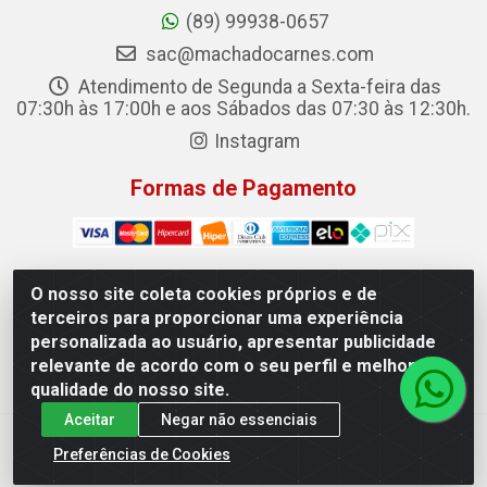
(89) 99938-0657
sac@machadocarnes.com
Atendimento de Segunda a Sexta-feira das
07:30h às 17:00h e aos Sábados das 07:30 às 12:30h.
Instagram
Formas de Pagamento
O nosso site coleta cookies próprios e de
terceiros para proporcionar uma experiência
Machado Carnes Distribuidora de Alimentos LTDA -
personalizada ao usuário, apresentar publicidade
Logradouro: Avenida Candido Aleixo, 148 - Centro - Oeiras/PI
relevante de acordo com o seu perfil e melhorar a
- CEP 64.500-000 - 31.391.008/0001-50
qualidade do nosso site.
Aceitar
Negar não essenciais
Preferências de Cookies