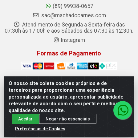
(89) 99938-0657
sac@machadocarnes.com
Atendimento de Segunda a Sexta-feira das
07:30h às 17:00h e aos Sábados das 07:30 às 12:30h.
Instagram
Formas de Pagamento
O nosso site coleta cookies próprios e de
terceiros para proporcionar uma experiência
Machado Carnes Distribuidora de Alimentos LTDA -
personalizada ao usuário, apresentar publicidade
Logradouro: Avenida Candido Aleixo, 148 - Centro - Oeiras/PI
relevante de acordo com o seu perfil e melhorar a
- CEP 64.500-000 - 31.391.008/0001-50
qualidade do nosso site.
Aceitar
Negar não essenciais
Preferências de Cookies