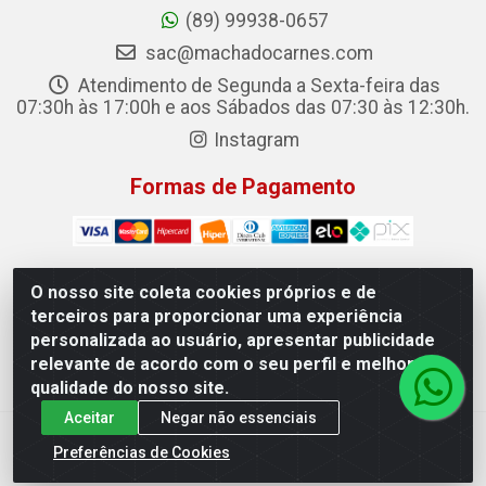
(89) 99938-0657
sac@machadocarnes.com
Atendimento de Segunda a Sexta-feira das
07:30h às 17:00h e aos Sábados das 07:30 às 12:30h.
Instagram
Formas de Pagamento
O nosso site coleta cookies próprios e de
terceiros para proporcionar uma experiência
Machado Carnes Distribuidora de Alimentos LTDA -
personalizada ao usuário, apresentar publicidade
Logradouro: Avenida Candido Aleixo, 148 - Centro - Oeiras/PI
relevante de acordo com o seu perfil e melhorar a
- CEP 64.500-000 - 31.391.008/0001-50
qualidade do nosso site.
Aceitar
Negar não essenciais
Preferências de Cookies